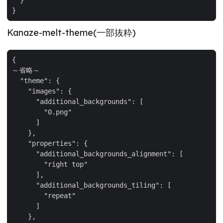
Kanaze-melt-theme(一部抜粋)
～省略～
"theme"
"images"
"additional_backgrounds"
"0.png"
"properties"
"additional_backgrounds_alignment"
"right top"
"additional_backgrounds_tiling"
"repeat"